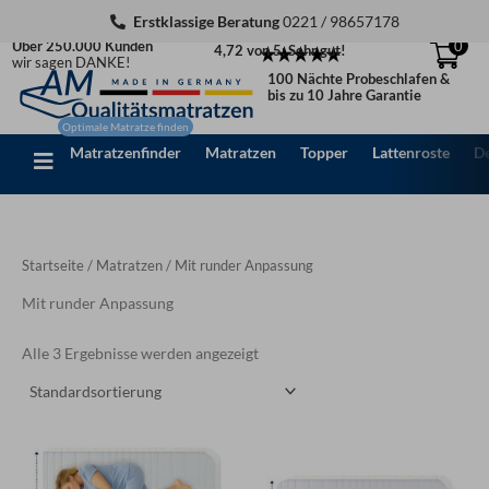
Zum
Erstklassige Beratung
0221 / 98657178
Inhalt
Über 250.000 Kunden
0
4,72 von 5: Sehr gut!
springen
wir sagen DANKE!
100 Nächte Probeschlafen &
bis zu 10 Jahre Garantie
Matratzenfinder
Matratzen
Topper
Lattenroste
D
Startseite
/
Matratzen
/ Mit runder Anpassung
Mit runder Anpassung
Alle 3 Ergebnisse werden angezeigt