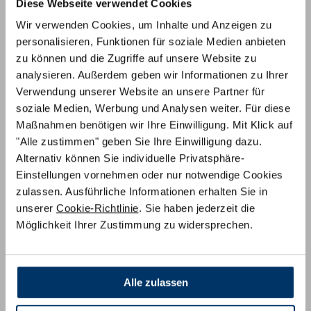
Diese Webseite verwendet Cookies
Wir verwenden Cookies, um Inhalte und Anzeigen zu
personalisieren, Funktionen für soziale Medien anbieten
inkl. MwSt.
zu können und die Zugriffe auf unsere Website zu
analysieren. Außerdem geben wir Informationen zu Ihrer
zzgl. Versand
)
Verwendung unserer Website an unsere Partner für
Lieferzeit:
4 - 8 Werktage
soziale Medien, Werbung und Analysen weiter. Für diese
Matratzen
Maßnahmen benötigen wir Ihre Einwilligung. Mit Klick auf
Matratze mit zwei kleinen
"Alle zustimmen" geben Sie Ihre Einwilligung dazu.
Rundungen
Alternativ können Sie individuelle Privatsphäre-
235,90 €
(inkl. MwSt.)
Einstellungen vornehmen oder nur notwendige Cookies
zulassen. Ausführliche Informationen erhalten Sie in
unserer
Cookie-Richtlinie
. Sie haben jederzeit die
Möglichkeit Ihrer Zustimmung zu widersprechen.
Wir beraten Sie gerne:
Alle zulassen
Per Telefon:
0221 / 98 65 71 78