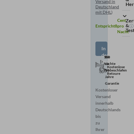
Versand in
Her
Deutschland
mit DHL
)
Zer
Cent
&
Entspricht
8
pro
Tes
Nacht
In
den
100
Bis
Warenkorb
Nächte
zu
Kostenlose
Probeschlafen
10
Retoure
Jahre
Garantie
Kostenloser
Versand
innerhalb
Deutschlands
bis
zu
Ihrer