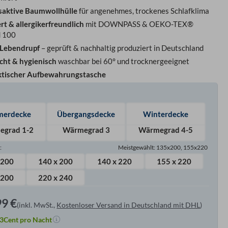
aktive Baumwollhülle
für angenehmes, trockenes Schlafklima
ert & allergikerfreundlich
mit DOWNPASS & OEKO-TEX®
d 100
 Lebendrupf
– geprüft & nachhaltig produziert in Deutschland
icht & hygienisch
waschbar bei 60° und trocknergeeignet
aktischer Aufbewahrungstasche
erdecke
Übergangsdecke
Winterdecke
egrad 1-2
Wärmegrad 3
Wärmegrad 4-5
)
:
Meistgewählt: 135x200, 155x220
 200
140 x 200
140 x 220
155 x 220
 200
220 x 240
99
€
(inkl. MwSt.,
Kostenloser Versand in Deutschland mit DHL
)
3
Cent pro Nacht