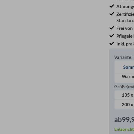
Atmungs
Zertifizi
Standar
Frei von
Pflegele
Inkl. pr
Variante
:
Somm
Wärm
Größe
(cm
135 x
200 x
ab
99,
Entspricht