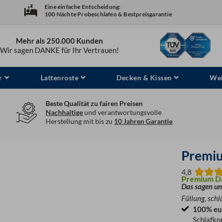
Eine einfache Entscheidung:
100 Nächte Probeschlafen & Bestpreisgarantie
Mehr als 250.000 Kunden
Wir sagen DANKE für Ihr Vertrauen!
r
Lattenroste
Decken & Kissen
Wei
Beste Qualität zu fairen Preisen
Nachhaltige
und verantwortungsvolle
Herstellung mit bis zu
10 Jahren Garantie
Premi
4,8
Premium Da
Das sagen un
Füllung, schl
100% eu
Schlafko