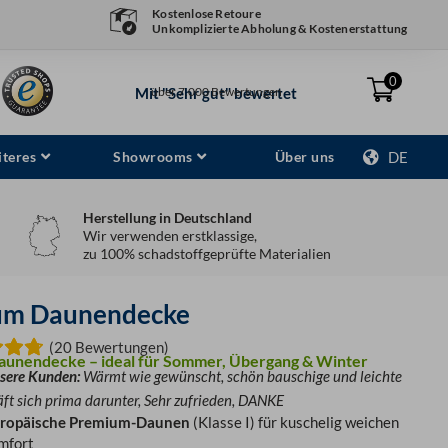
Kostenlose Retoure
Unkomplizierte Abholung & Kostenerstattung
0
Mit "Sehr gut" bewertet
über 7.000 Bewertungen
teres
Showrooms
Über uns
DE
Herstellung in Deutschland
Wir verwenden erstklassige,
zu 100% schadstoffgeprüfte Materialien
um Daunendecke
(20 Bewertungen)
unendecke – ideal für Sommer, Übergang & Winter
sere Kunden:
Wärmt wie gewünscht, schön bauschige und leichte
äft sich prima darunter, Sehr zufrieden, DANKE
ropäische Premium-Daunen
(Klasse I) für kuschelig weichen
mfort