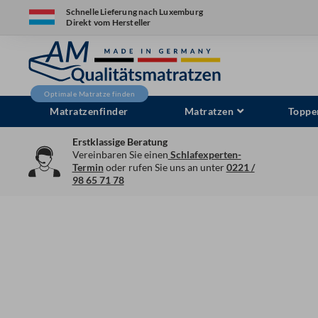
Zum
Schnelle Lieferung nach Luxemburg
Direkt vom Hersteller
Inhalt
springen
Matratzenfinder
Matratzen
Toppe
Erstklassige Beratung
Vereinbaren Sie einen
Schlafexperten-
Termin
oder rufen Sie uns an unter
0221 /
98 65 71 78