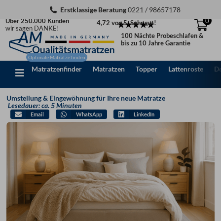
Zum
Erstklassige Beratung
0221 / 98657178
Inhalt
Über 250.000 Kunden
0
4,72 von 5: Sehr gut!
springen
wir sagen DANKE!
100 Nächte Probeschlafen &
bis zu 10 Jahre Garantie
Matratzenfinder
Matratzen
Topper
Lattenroste
D
Umstellung & Eingewöhnung für Ihre neue Matratze
Lesedauer: ca. 5 Minuten
Email
WhatsApp
LinkedIn