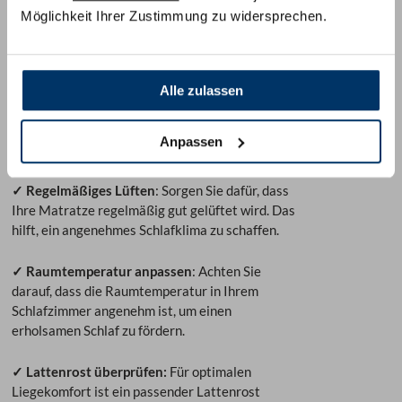
Möglichkeit Ihrer Zustimmung zu widersprechen.
4. Weitere Tipps für die
Eingewöhnungsphase
✓ Schlafgewohnheiten beibehalten:
Bleiben Sie
Alle zulassen
bei Ihrem gewohnten Schlafrhythmus und den
vertrauten Abläufen. Das gibt dem Körper
Anpassen
Stabilität in der Umstellung
✓ Regelmäßiges Lüften
: Sorgen Sie dafür, dass
Ihre Matratze regelmäßig gut gelüftet wird. Das
hilft, ein angenehmes Schlafklima zu schaffen.
✓ Raumtemperatur anpassen
: Achten Sie
darauf, dass die Raumtemperatur in Ihrem
Schlafzimmer angenehm ist, um einen
erholsamen Schlaf zu fördern.
✓ Lattenrost überprüfen:
Für optimalen
Liegekomfort ist ein passender Lattenrost