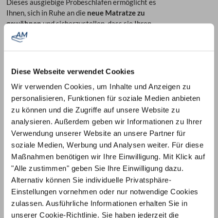
Dieses ausgiebige Probeschlafen ermöglicht es
Ihnen, sich in Ruhe an die
neue Matratze zu
gewöhnen
und sicherzustellen, dass sie Ihren
Bedürfnissen entspricht.
Sollten Sie innerhalb dieser Zeit feststellen, dass
die Matratze nicht zu Ihnen passt,
können Sie
Diese Webseite verwendet Cookies
diese problemlos zurückgeben
.
Wir verwenden Cookies, um Inhalte und Anzeigen zu
personalisieren, Funktionen für soziale Medien anbieten
zu können und die Zugriffe auf unsere Website zu
analysieren. Außerdem geben wir Informationen zu Ihrer
Verwendung unserer Website an unsere Partner für
soziale Medien, Werbung und Analysen weiter. Für diese
Maßnahmen benötigen wir Ihre Einwilligung. Mit Klick auf
"Alle zustimmen" geben Sie Ihre Einwilligung dazu.
Alternativ können Sie individuelle Privatsphäre-
Einstellungen vornehmen oder nur notwendige Cookies
zulassen. Ausführliche Informationen erhalten Sie in
unserer
Cookie-Richtlinie
. Sie haben jederzeit die