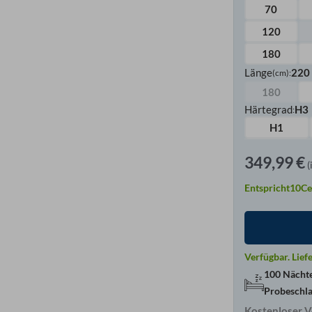
70
120
180
Länge
220
(cm)
:
180
Härtegrad
H3
:
H1
349,99
€
(
Entspricht
10
Ce
Verfügbar.
Lief
100 Nächt
Probeschl
Kostenloser V