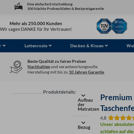
Eine einfache Entscheidung:
100 Nächte Probeschlafen & Bestpreisgarantie
Mehr als 250.000 Kunden
Wir sagen DANKE für Ihr Vertrauen!
r
Lattenroste
Decken & Kissen
Wei
Beste Qualität zu fairen Preisen
Nachhaltige
und verantwortungsvolle
Herstellung mit bis zu
10 Jahren Garantie
Produktdetails:
Premium 
Aufbau
der
Taschenf
Matratzen
4,8
Unser absoluter
Bezug
schlafen auf di