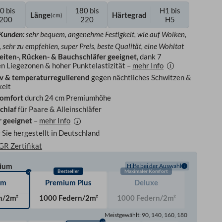
0 bis
180 bis
H1 bis
Länge
Härtegrad
(cm)
200
220
H5
 Kunden:
sehr bequem, angenehme Festigkeit, wie auf Wolken,
, sehr zu empfehlen, super Preis, beste Qualität, eine Wohltat
eiten-, Rücken- & Bauchschläfer geeignet,
dank 7
n Liegezonen & hoher Punktelastizität –
mehr Info
v & temperaturregulierend
gegen nächtliches Schwitzen &
keit
komfort
durch 24 cm Premiumhöhe
chlaf
für Paare & Alleinschläfer
r geeignet
–
mehr Info
r Sie hergestellt in Deutschland
GR Zertifikat
ium
Hilfe bei der Auswahl
Bestseller
Maximaler Komfort
um
Premium Plus
Deluxe
n/2m²
1000 Federn/2m²
1000 Federn/2m²
Meistgewählt: 90, 140, 160, 180