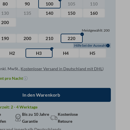
80
90
100
105
110
130
135
140
150
160
200
Meistgewählt: 200
190
200
210
220
Hilfe bei der Auswahl
H2
H3
H4
H5
inkl. MwSt.,
Kostenloser Versand in Deutschland mit DHL
)
nt pro Nacht
In den Warenkorb
erzeit:
2 - 4 Werktage
e
Bis zu 10 Jahre
Kostenlose
afen
Garantie
Retoure
ersand innerhalb Deutschlands