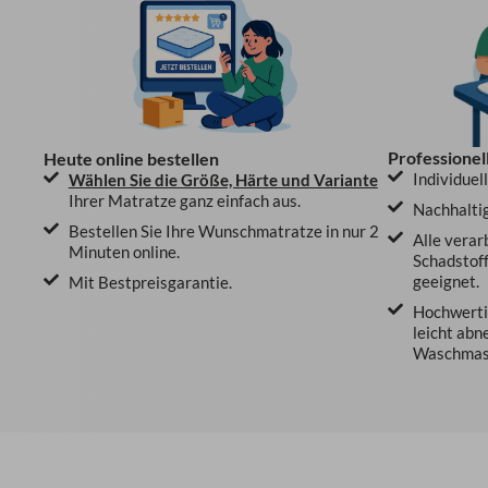
Professionel
Heute online bestellen
Individuel
Wählen Sie die Größe, Härte und Variante
Ihrer Matratze ganz einfach aus.
Nachhaltig
Bestellen Sie Ihre Wunschmatratze in nur 2
Alle verar
Minuten online.
Schadstoff
geeignet.
Mit Bestpreisgarantie.
Hochwertig
leicht abn
Waschmasc