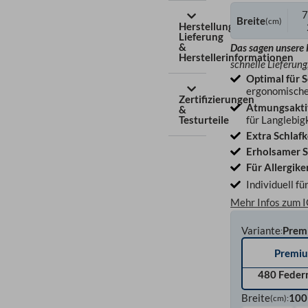
7
Breite
(cm)
Herstellung,
Lieferung
&
Das sagen unsere
Herstellerinformationen
schnelle Lieferung
Optimal für S
ergonomische
Zertifizierungen
Atmungsakti
&
Testurteile
für Langlebig
Extra Schlaf
Erholsamer S
Für Allergike
Individuell fü
Mehr Infos zum I
Variante
Prem
:
Premi
480 Feder
Breite
100
(cm)
: