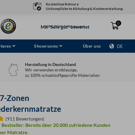
Kostenlose Retoure
Unkomplizierte Abholung & Kostenerstattung
0
Mit "Sehr gut" bewertet
über 7.000 Bewertungen
teres
Showrooms
Über uns
DE
Herstellung in Deutschland
Wir verwenden erstklassige,
zu 100% schadstoffgeprüfte Materialien
7-Zonen
ederkernmatratze
(911 Bewertungen)
 Bestseller: Bereits über 20.000 zufriedene Kunden
eser Matratze.