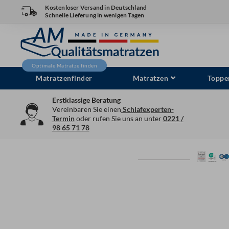
Zum
Kostenloser Versand in Deutschland
Schnelle Lieferung in wenigen Tagen
Inhalt
springen
Matratzenfinder
Matratzen
Toppe
Erstklassige Beratung
Vereinbaren Sie einen
Schlafexperten-
Termin
oder rufen Sie uns an unter
0221 /
98 65 71 78