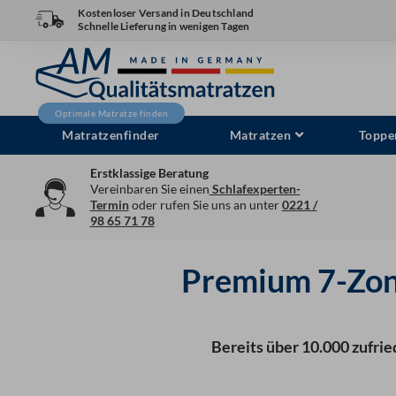
Zum
Kostenloser Versand in Deutschland
Schnelle Lieferung in wenigen Tagen
Inhalt
springen
Matratzenfinder
Matratzen
Toppe
Erstklassige Beratung
Vereinbaren Sie einen
Schlafexperten-
Termin
oder rufen Sie uns an unter
0221 /
98 65 71 78
Premium 7-Zon
Bereits über 10.000 zufrie