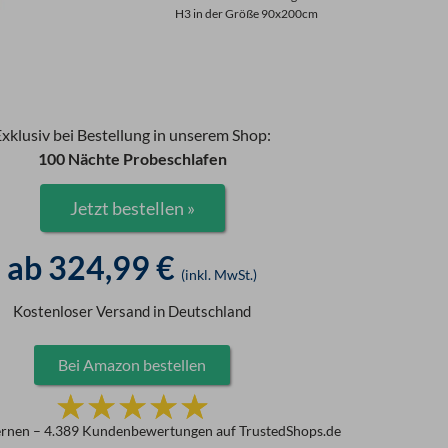
H3 in der Größe 90x200cm
Exklusiv bei Bestellung in unserem Shop:
100 Nächte Probeschlafen
Jetzt bestellen »
ab
324,99
€
(inkl. MwSt.)
Kostenloser Versand in Deutschland
Bei Amazon bestellen
B
☆
☆
☆
☆
☆
e
ternen – 4.389 Kundenbewertungen auf TrustedShops.de