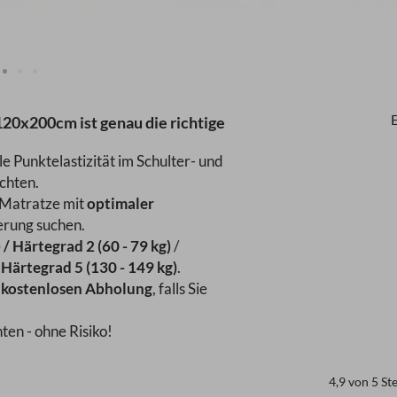
0x200cm ist genau die richtige
 Punktelastizität im Schulter- und
chten.
 Matratze mit
optimaler
rung suchen.
 / Härtegrad 2 (60 - 79 kg)
/
 Härtegrad 5 (130 - 149 kg)
.
r
kostenlosen Abholung
, falls Sie
en - ohne Risiko!
4,9 von 5 S