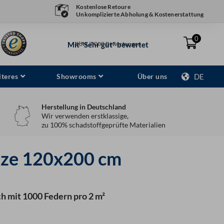
Kostenlose Retoure
Unkomplizierte Abholung & Kostenerstattung
0
Mit "Sehr gut" bewertet
über 7.000 Bewertungen
teres
Showrooms
Über uns
DE
Herstellung in Deutschland
Wir verwenden erstklassige,
zu 100% schadstoffgeprüfte Materialien
tze 120x200 cm
ch mit 1000 Federn pro 2 m²