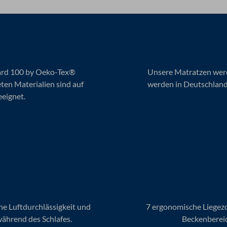
ard 100 by Oeko-Tex®
Unsere Matratzen werd
eten Materialien sind auf
werden in Deutschland
eeignet.
e Luftdurchlässigkeit und
7 ergonomische Liegezo
während des Schlafes.
Beckenbereic