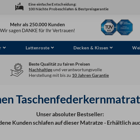
Eine einfache Entscheidung:
100 Nächte Probeschlafen & Bestpreisgarantie
Mehr als 250.000 Kunden
Wir sagen DANKE für Ihr Vertrauen!
r
Lattenroste
Decken & Kissen
Wei
Beste Qualität zu fairen Preisen
Nachhaltige
und verantwortungsvolle
Herstellung mit bis zu
10 Jahren Garantie
en Taschenfederkernmatra
Unser absoluter Bestseller:
dene Kunden schlafen auf dieser Matratze - Erhältlich au