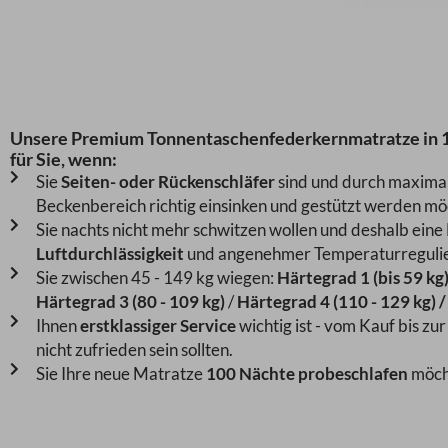
Unsere Premium Tonnentaschenfederkernmatratze in 12
für Sie, wenn:
Sie
Seiten- oder Rückenschläfer
sind und durch maximale
Beckenbereich richtig einsinken und gestützt werden mö
Sie nachts nicht mehr schwitzen wollen und deshalb eine
Luftdurchlässigkeit
und angenehmer Temperaturregulie
Sie zwischen 45 - 149 kg wiegen:
Härtegrad 1 (bis 59 kg)
Härtegrad 3 (80 - 109 kg)
/
Härtegrad 4 (110 - 129 kg) /
Ihnen
erstklassiger Service
wichtig ist - vom Kauf bis zu
nicht zufrieden sein sollten.
Sie Ihre neue Matratze
100 Nächte probeschlafen
möcht