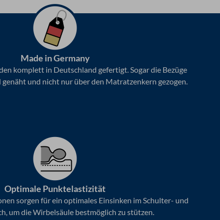
w
e
r
t
e
t
Made in Germany
m
en komplett in Deutschland gefertigt. Sogar die Bezüge
i
 genäht und nicht nur über den Matratzenkern gezogen.
t
4
.
9
v
o
n
5
Optimale Punktelastizität
nen sorgen für ein optimales Einsinken im Schulter- und
h, um die Wirbelsäule bestmöglich zu stützen.