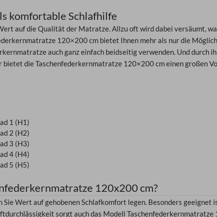
 komfortable Schlafhilfe
ert auf die Qualität der Matratze. Allzu oft wird dabei versäumt, wa
ederkernmatratze 120×200 cm bietet Ihnen mehr als nur die Möglichk
rkernmatratze auch ganz einfach beidseitig verwenden. Und durch ihr
er bietet die Taschenfederkernmatratze 120×200 cm einen großen Vo
ad 1 (H1)
ad 2 (H2)
ad 3 (H3)
ad 4 (H4)
ad 5 (H5)
henfederkernmatratze 120x200 cm?
n Sie Wert auf gehobenen Schlafkomfort legen. Besonders geeignet i
Luftdurchlässigkeit sorgt auch das Modell Taschenfederkernmatratze