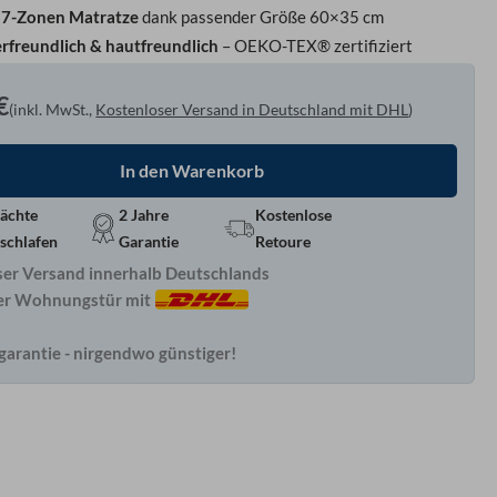
r 7-Zonen Matratze
dank passender Größe 60×35 cm
erfreundlich & hautfreundlich
– OEKO-TEX® zertifiziert
€
(inkl. MwSt.,
Kostenloser Versand in Deutschland mit DHL
)
In den Warenkorb
ächte
2 Jahre
Kostenlose
schlafen
Garantie
Retoure
ser Versand innerhalb Deutschlands
rer Wohnungstür mit
garantie - nirgendwo günstiger!