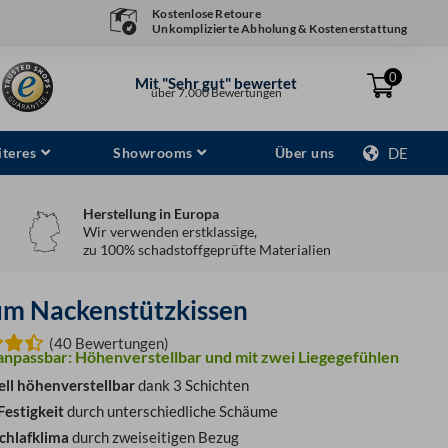
Kostenlose Retoure
Unkomplizierte Abholung & Kostenerstattung
0
Mit "Sehr gut" bewertet
über 7.000 Bewertungen
teres
Showrooms
Über uns
DE
Herstellung in Europa
Wir verwenden erstklassige,
zu 100% schadstoffgeprüfte Materialien
m Nackenstützkissen
(40 Bewertungen)
 anpassbar: Höhenverstellbar und mit zwei Liegegefühlen
ell höhenverstellbar
dank 3 Schichten
Festigkeit
durch unterschiedliche Schäume
chlafklima
durch zweiseitigen Bezug