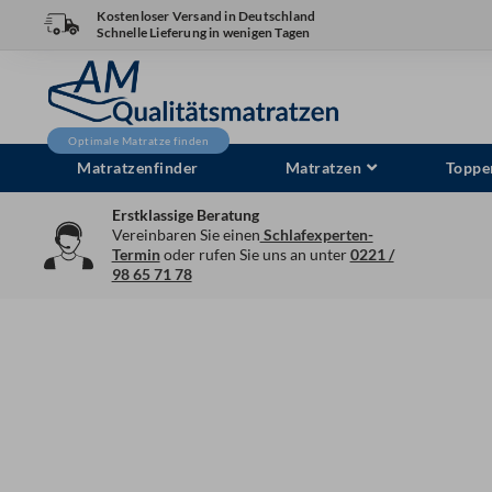
Zum
Kostenloser Versand in Deutschland
Schnelle Lieferung in wenigen Tagen
Inhalt
springen
Matratzenfinder
Matratzen
Toppe
Erstklassige Beratung
Vereinbaren Sie einen
Schlafexperten-
Termin
oder rufen Sie uns an unter
0221 /
98 65 71 78