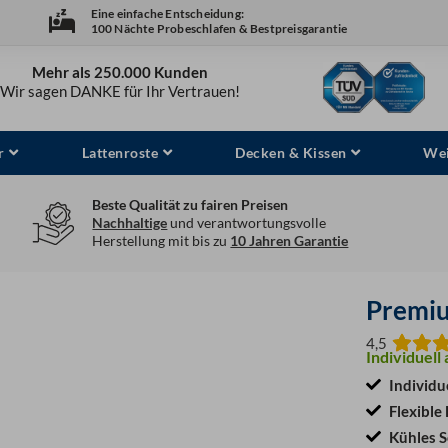
Eine einfache Entscheidung:
100 Nächte Probeschlafen & Bestpreisgarantie
Mehr als 250.000 Kunden
Wir sagen DANKE für Ihr Vertrauen!
r
Lattenroste
Decken & Kissen
Wei
Beste Qualität zu fairen Preisen
Nachhaltige
und verantwortungsvolle
Herstellung mit bis zu
10 Jahren Garantie
Premiu
4,5
Individuell
Individu
Flexible 
Kühles S