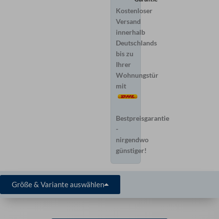
Kostenloser
Versand
innerhalb
Deutschlands
bis zu
Ihrer
Wohnungstür
mit
Bestpreisgarantie
-
nirgendwo
günstiger!
Größe & Variante auswählen