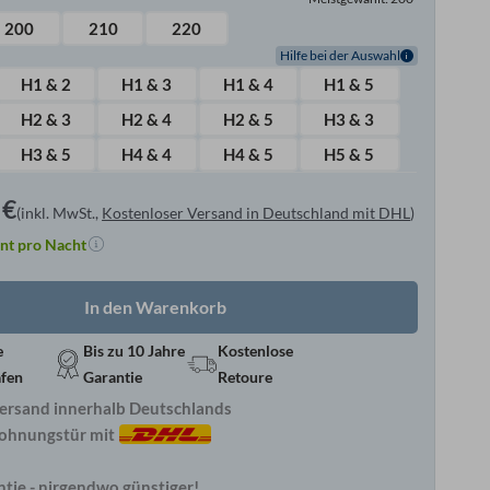
200
210
220
Hilfe bei der Auswahl
H1 & 2
H1 & 3
H1 & 4
H1 & 5
H2 & 3
H2 & 4
H2 & 5
H3 & 3
H3 & 5
H4 & 4
H4 & 5
H5 & 5
9
€
(inkl. MwSt.,
Kostenloser Versand in Deutschland mit DHL
)
nt pro Nacht
In den Warenkorb
e
Bis zu 10 Jahre
Kostenlose
afen
Garantie
Retoure
ersand innerhalb Deutschlands
Wohnungstür mit
ntie - nirgendwo günstiger!