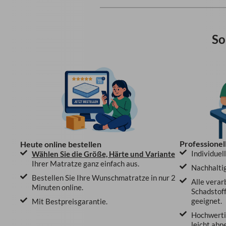
So
Professionel
Heute online bestellen
Individuel
Wählen Sie die Größe, Härte und Variante
Ihrer Matratze ganz einfach aus.
Nachhaltig
Bestellen Sie Ihre Wunschmatratze in nur 2
Alle verar
Minuten online.
Schadstoff
geeignet.
Mit Bestpreisgarantie.
Hochwertig
leicht abn