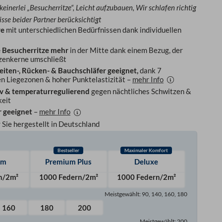
einerlei „Besucherritze“, Leicht aufzubauen, Wir schlafen richtig
isse beider Partner berücksichtigt
re
mit unterschiedlichen Bedürfnissen dank individuellen
e Besucherritze mehr
in der Mitte dank einem Bezug, der
zenkerne umschließt
eiten-, Rücken- & Bauchschläfer geeignet,
dank 7
n Liegezonen & hoher Punktelastizität –
mehr Info
v & temperaturregulierend
gegen nächtliches Schwitzen &
keit
r geeignet
–
mehr Info
r Sie hergestellt in Deutschland
Bestseller
Maximaler Komfort
um
Premium Plus
Deluxe
n/2m²
1000 Federn/2m²
1000 Federn/2m²
Meistgewählt: 90, 140, 160, 180
160
180
200
Meistgewählt: 200