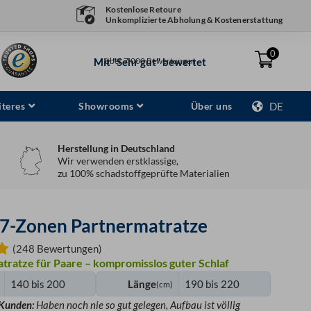
Kostenlose Retoure
Unkomplizierte Abholung & Kostenerstattung
0
Mit "Sehr gut" bewertet
über 7.000 Bewertungen
teres
Showrooms
Über uns
DE
Herstellung in Deutschland
Wir verwenden erstklassige,
zu 100% schadstoffgeprüfte Materialien
7-Zonen Partnermatratze
(248 Bewertungen)
tratze für Paare – kompromisslos guter Schlaf
140 bis 200
Länge
190 bis 220
(cm)
 Kunden:
Haben noch nie so gut gelegen, Aufbau ist völlig