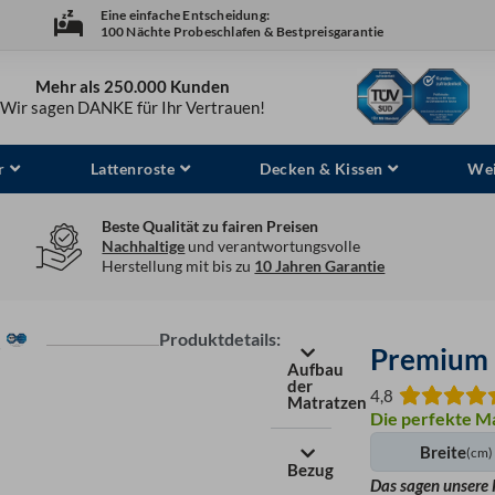
Eine einfache Entscheidung:
100 Nächte Probeschlafen & Bestpreisgarantie
Mehr als 250.000 Kunden
Wir sagen DANKE für Ihr Vertrauen!
r
Lattenroste
Decken & Kissen
Wei
Beste Qualität zu fairen Preisen
Nachhaltige
und verantwortungsvolle
Herstellung mit bis zu
10 Jahren Garantie
Produktdetails:
Premium 
Aufbau
der
4,8
Matratzen
Die perfekte Ma
Breite
(cm)
Bezug
Das sagen unsere