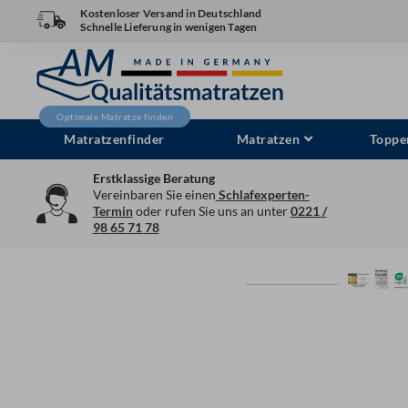
Zum
Kostenloser Versand in Deutschland
Schnelle Lieferung in wenigen Tagen
Inhalt
springen
Matratzenfinder
Matratzen
Toppe
Erstklassige Beratung
Vereinbaren Sie einen
Schlafexperten-
Termin
oder rufen Sie uns an unter
0221 /
98 65 71 78