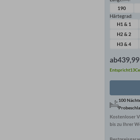
190
Härtegrad
:
H1 & 1
H2 & 2
H3 & 4
ab
439,9
Entspricht
13
Ce
100 Nächt
Probeschl
Kostenloser V
bis zu Ihrer 
Bestpreisgara