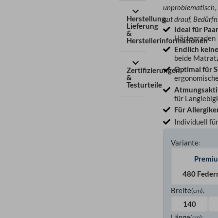
unproblematisch, k
Herstellung,
gut drauf, Bedürfn
Lieferung
Ideal für Paa
&
Härtegraden
Herstellerinformationen
Endlich kein
beide Matrat
Optimal für S
Zertifizierungen
&
ergonomische
Testurteile
Atmungsakti
für Langlebig
Für Allergike
Individuell fü
Variante
:
Premi
480 Feder
Breite
(cm)
:
140
Länge
(cm)
: