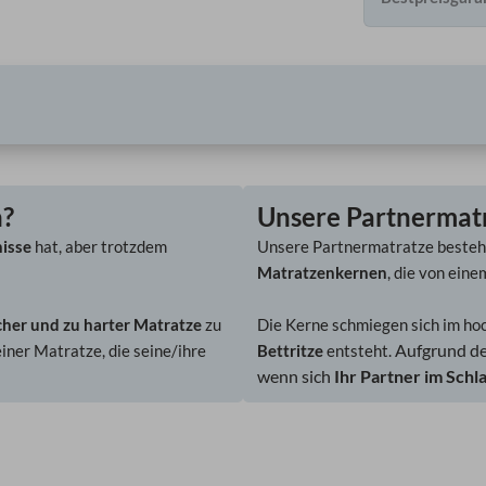
n?
Unsere Partnermatr
nisse
hat, aber trotzdem
Unsere Partnermatratze besteh
Matratzenkernen
, die von ein
her und zu harter Matratze
zu
Die Kerne schmiegen sich im ho
Aufgrund de
einer Matratze, die seine/ihre
Bettritze
entsteht.
wenn sich
Ihr Partner im Schl