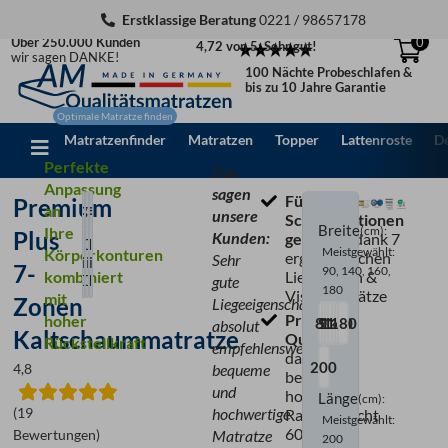
Zum
Erstklassige Beratung
0221 / 98657178
Inhalt
Über 250.000 Kunden
0
4,72 von 5: Sehr gut!
springen
wir sagen DANKE!
100 Nächte Probeschlafen &
bis zu 10 Jahre Garantie
Matratzenfinder
Matratzen
Topper
Lattenroste
D
Perfekte
Das
Anpassung
sagen
Für alle
Premium
Breite
Länge
Härtegrad
an
(cm)
(cm)
unsere
Schlafpositionen
Breite
Ihre
(cm)
:
Plus
Kunden:
geeignet,
dank 7
200
80
H2
Meistgewählt:
Körperkonturen
ergonomischen
Sehr
bis
bis
bis
7-
90, 140, 160,
kombiniert
Liegezonen &
200
200
H3
gute
180
Visco-Einsätze
mit
Zonen
Liegeeigenschaften,
Premium
hoher
80
100
90
120
140
160
180
absolut
Kaltschaummatratze
Qualität
Rückstellkraft
empfehlenswerte,
dank
200
4,8
bequeme
besonders
und
hohem
Länge
(cm)
:
(19
hochwertige
Raumgewicht
Meistgewählt:
60
Bewertungen)
Matratze
200