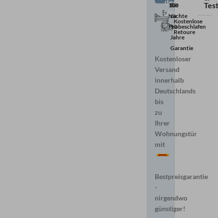
den
Test
100
Bis
Warenkorb
Nächte
zu
Kostenlose
Probeschlafen
10
Retoure
Jahre
Garantie
Kostenloser
Versand
innerhalb
Deutschlands
bis
zu
Ihrer
Wohnungstür
mit
Bestpreisgarantie
-
nirgendwo
günstiger!