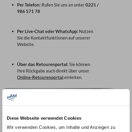
Per Telefon:
Rufen Sie uns an unter
0221 /
986 571 78
Per Live-Chat oder WhatsApp:
Nutzen
Sie die Kontaktfunktionen auf unserer
Website.
Über das Retourenportal:
Sie können
Ihre Rückgabe auch direkt über unser
Online-Retourenportal
einleiten.
Diese Webseite verwendet Cookies
Wir verwenden Cookies, um Inhalte und Anzeigen zu