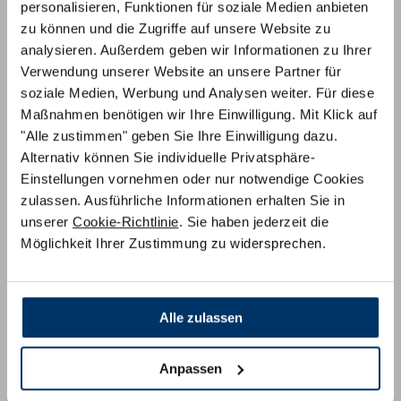
personalisieren, Funktionen für soziale Medien anbieten
zu können und die Zugriffe auf unsere Website zu
analysieren. Außerdem geben wir Informationen zu Ihrer
Verwendung unserer Website an unsere Partner für
soziale Medien, Werbung und Analysen weiter. Für diese
Maßnahmen benötigen wir Ihre Einwilligung. Mit Klick auf
2. Ihre Rückgabe-Optionen im Detail
"Alle zustimmen" geben Sie Ihre Einwilligung dazu.
Alternativ können Sie individuelle Privatsphäre-
Wechsel zu einem anderen Modell:
Einstellungen vornehmen oder nur notwendige Cookies
Nehmen Sie gerne die Beratung bei
unseren Schlafexperten in Anspruch. Falls
zulassen. Ausführliche Informationen erhalten Sie in
Sie sich für einen anderen Topper
unserer
Cookie-Richtlinie
. Sie haben jederzeit die
entscheiden, können Sie den neuen Artikel
Möglichkeit Ihrer Zustimmung zu widersprechen.
einfach separat bestellen und den
bisherigen zurückgeben.
Rückgabe ohne Ersatz:
Sie möchten
Alle zulassen
keinen anderen Topper testen? Kein
Problem – wir nehmen das Produkt zurück
Anpassen
und erstatten Ihnen den vollen
Kaufbetrag.