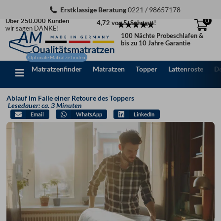
Zum
Erstklassige Beratung
0221 / 98657178
Inhalt
Über 250.000 Kunden
0
4,72 von 5: Sehr gut!
springen
wir sagen DANKE!
100 Nächte Probeschlafen &
bis zu 10 Jahre Garantie
Matratzenfinder
Matratzen
Topper
Lattenroste
D
Ablauf im Falle einer Retoure des Toppers
Lesedauer: ca. 3 Minuten
Email
WhatsApp
LinkedIn