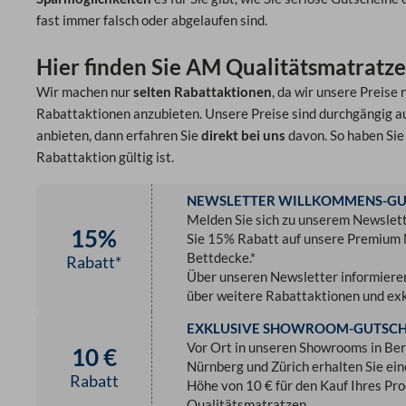
fast immer falsch oder abgelaufen sind.
Hier finden Sie AM Qualitätsmatratz
Wir machen nur
selten Rabattaktionen
, da wir unsere Preise
Rabattaktionen anzubieten. Unsere Preise sind durchgängig auf
anbieten, dann erfahren Sie
direkt bei uns
davon. So haben Sie 
Rabattaktion gültig ist.
NEWSLETTER WILLKOMMENS-GU
So können Sie bei AM Qualitätsmatratzen sparen:
Melden Sie sich zu unserem Newslett
15%
Sie 15% Rabatt auf unsere Premium 
Bettdecke.*
Rabatt*
Über unseren Newsletter informiere
über weitere Rabattaktionen und ex
EXKLUSIVE SHOWROOM-GUTSCH
Vor Ort in unseren Showrooms in Ber
10 €
Nürnberg und Zürich erhalten Sie ei
Rabatt
Höhe von 10 € für den Kauf Ihres Pr
Qualitätsmatratzen.