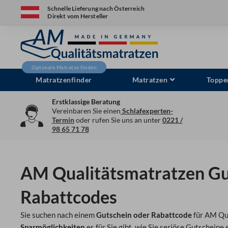
Zum
Schnelle Lieferung nach Österreich
Direkt vom Hersteller
Inhalt
springen
Matratzenfinder
Matratzen
Toppe
Erstklassige Beratung
Vereinbaren Sie einen
Schlafexperten-
Termin
oder rufen Sie uns an unter
0221 /
98 65 71 78
AM Qualitätsmatratzen Gu
Rabattcodes
Sie suchen nach einem
Gutschein oder Rabattcode
für AM Qua
Sparmöglichkeiten
es für Sie gibt, wie Sie seriöse Gutschei