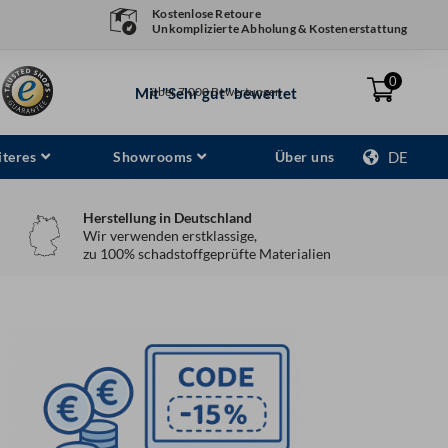
Kostenlose Retoure
Unkomplizierte Abholung & Kostenerstattung
0
Mit "Sehr gut" bewertet
über 7.000 Bewertungen
teres
Showrooms
Über uns
DE
Herstellung in Deutschland
Wir verwenden erstklassige,
zu 100% schadstoffgeprüfte Materialien