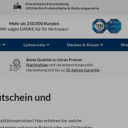
Eine einfache Entscheidung:
100 Nächte Probeschlafen & Bestpreisgarantie
Mehr als 250.000 Kunden
Wir sagen DANKE für Ihr Vertrauen!
r
Lattenroste
Decken & Kissen
Wei
Beste Qualität zu fairen Preisen
Nachhaltige
und verantwortungsvolle
Herstellung mit bis zu
10 Jahren Garantie
tschein und
litätsmatratzen? Hier erfahren Sie, welche
ne erkennen und warum Rabattcodes von Drittseiten