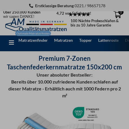
Zum
Erstklassige Beratung
0221 / 98657178
Inhalt
Über 250.000 Kunden
0
4,72 von 5: Sehr gut!
springen
wir sagen DANKE!
100 Nächte Probeschlafen &
bis zu 10 Jahre Garantie
Matratzenfinder
Matratzen
Topper
Lattenroste
D
Premium 7-Zonen
Taschenfederkernmatratze 150x200 cm
Unser absoluter Bestseller:
Bereits über 10.000 zufriedene Kunden schlafen auf
dieser Matratze - Erhältlich auch mit 1000 Federn pro 2
m²