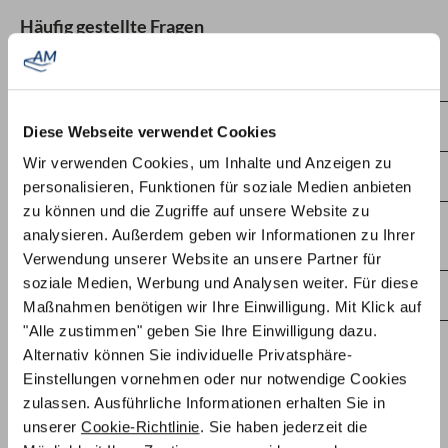
Häufig gestellte Fragen
Welchen Härtegrad soll ich wählen?
Kann ich meine Matratze in einen anderen Härtegrad tauschen?
Diese Webseite verwendet Cookies
Wir verwenden Cookies, um Inhalte und Anzeigen zu
Wo werden die Matratzen gefertigt?
personalisieren, Funktionen für soziale Medien anbieten
zu können und die Zugriffe auf unsere Website zu
Warum werden große Matratzen ab 160 cm Breite mit zwei
analysieren. Außerdem geben wir Informationen zu Ihrer
getrennten Kernen geliefert?
Verwendung unserer Website an unsere Partner für
soziale Medien, Werbung und Analysen weiter. Für diese
Wie viel wiegt die Matratze?
Maßnahmen benötigen wir Ihre Einwilligung. Mit Klick auf
"Alle zustimmen" geben Sie Ihre Einwilligung dazu.
Alternativ können Sie individuelle Privatsphäre-
Einstellungen vornehmen oder nur notwendige Cookies
Taschenfederkernmatratze 150x200 cm
zulassen. Ausführliche Informationen erhalten Sie in
von AM Qualitätsmatratzen
unserer
Cookie-Richtlinie
. Sie haben jederzeit die
Ein weltweit bekanntes Sprichwort lautet: Wie man sich bettet,