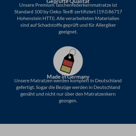
9
Geprüfte Qualität
Unsere Premium Taschenfederkernmatratze ist
v
Standard 100 by Oeko-Tex® zertifiziert (19.0.86717
o
Hohenstein HTTI). Alle verarbeiteten Materialien
n
sind auf Schadstoffe geprüft und für Allergiker
5
geeignet.
Made in Germany
Unsere Matratzen werden komplett in Deutschland
gefertigt. Sogar die Bezüge werden in Deutschland
genäht und nicht nur über den Matratzenkern
gezogen.