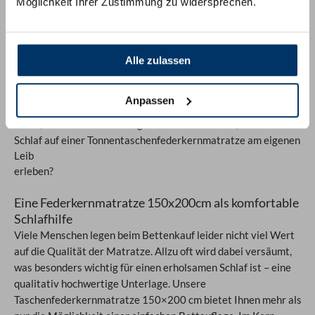
Möglichkeit Ihrer Zustimmung zu widersprechen.
so liegt man! Und genau das gilt für die
Taschenfederkernmatratze 150×200 cm. Ein gesunder Schlaf
ist die Voraussetzung für Leistungsfähigkeit und für
allgemeines Wohlbefinden. Haben Sie sich schon einmal mit
Alle zulassen
dem Thema Matratzen auseinandergesetzt? Wissen Sie, wie
wichtig eine qualitativ hochwertige Unterlage für Ihren Körper
Anpassen
ist?
Gerne erklären wir
Ihnen, warum das so wichtig ist. Und wie wäre es, wenn Sie den
Schlaf auf einer
Tonnentaschenfederkernmatratze am eigenen
Leib
erleben?
Eine Federkernmatratze 150x200cm als komfortable
Schlafhilfe
Viele Menschen legen beim Bettenkauf leider nicht viel Wert
auf die Qualität der Matratze. Allzu oft wird dabei versäumt,
was besonders wichtig für einen erholsamen Schlaf ist – eine
qualitativ hochwertige Unterlage. Unsere
Taschenfederkernmatratze 150×200 cm bietet Ihnen mehr als