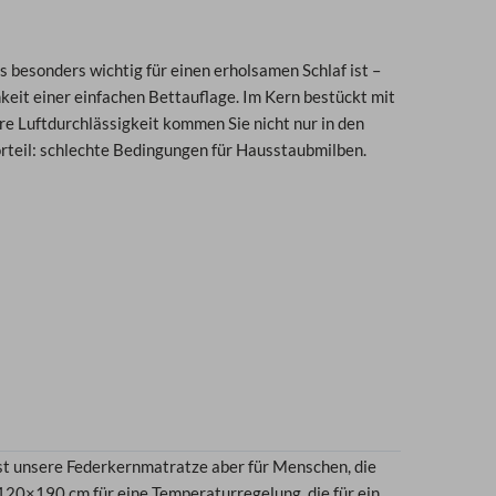
s besonders wichtig für einen erholsamen Schlaf ist –
eit einer einfachen Bettauflage. Im Kern bestückt mit
e Luftdurchlässigkeit kommen Sie nicht nur in den
rteil: schlechte Bedingungen für Hausstaubmilben.
st unsere Federkernmatratze aber für Menschen, die
 120×190 cm für eine Temperaturregelung, die für ein