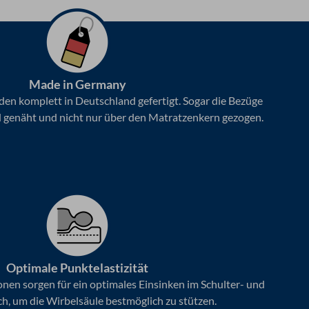
w
e
r
t
e
t
Made in Germany
m
en komplett in Deutschland gefertigt. Sogar die Bezüge
i
 genäht und nicht nur über den Matratzenkern gezogen.
t
4
.
9
v
o
n
5
Optimale Punktelastizität
nen sorgen für ein optimales Einsinken im Schulter- und
h, um die Wirbelsäule bestmöglich zu stützen.