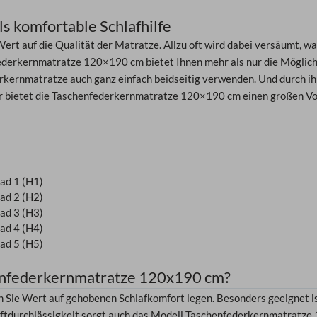
 komfortable Schlafhilfe
ert auf die Qualität der Matratze. Allzu oft wird dabei versäumt, wa
ederkernmatratze 120×190 cm bietet Ihnen mehr als nur die Möglichk
rkernmatratze auch ganz einfach beidseitig verwenden. Und durch ihr
er bietet die Taschenfederkernmatratze 120×190 cm einen großen Vo
ad 1 (H1)
ad 2 (H2)
ad 3 (H3)
ad 4 (H4)
ad 5 (H5)
henfederkernmatratze 120x190 cm?
n Sie Wert auf gehobenen Schlafkomfort legen. Besonders geeignet i
Luftdurchlässigkeit sorgt auch das Modell Taschenfederkernmatratze