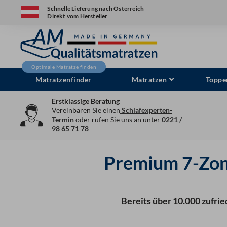
Zum
Schnelle Lieferung nach Österreich
Direkt vom Hersteller
Inhalt
springen
Matratzenfinder
Matratzen
Toppe
Erstklassige Beratung
Vereinbaren Sie einen
Schlafexperten-
Termin
oder rufen Sie uns an unter
0221 /
98 65 71 78
Premium 7-Zon
Bereits über 10.000 zufrie