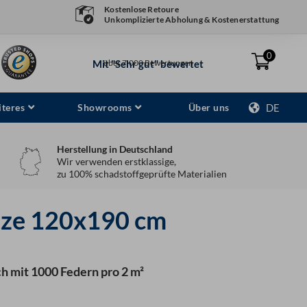
Kostenlose Retoure
Unkomplizierte Abholung & Kostenerstattung
0
Mit "Sehr gut" bewertet
über 7.000 Bewertungen
teres
Showrooms
Über uns
DE
Herstellung in Deutschland
Wir verwenden erstklassige,
zu 100% schadstoffgeprüfte Materialien
tze 120x190 cm
ch mit 1000 Federn pro 2 m²