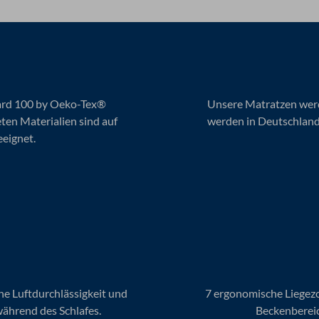
ard 100 by Oeko-Tex®
Unsere Matratzen werd
eten Materialien sind auf
werden in Deutschland
eeignet.
e Luftdurchlässigkeit und
7 ergonomische Liegezo
während des Schlafes.
Beckenbereic