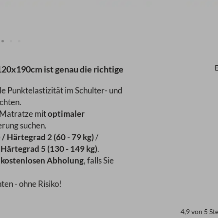
0x190cm ist genau die richtige
 Punktelastizität im Schulter- und
chten.
 Matratze mit
optimaler
rung suchen.
 / Härtegrad 2 (60 - 79 kg)
/
 Härtegrad 5 (130 - 149 kg)
.
r
kostenlosen Abholung
, falls Sie
en - ohne Risiko!
4,9 von 5 S