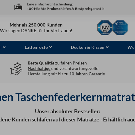
Eine einfache Entscheidung:
100 Nächte Probeschlafen & Bestpreisgarantie
Mehr als 250.000 Kunden
Wir sagen DANKE für Ihr Vertrauen!
r
Lattenroste
Decken & Kissen
Wei
Beste Qualität zu fairen Preisen
Nachhaltige
und verantwortungsvolle
Herstellung mit bis zu
10 Jahren Garantie
en Taschenfederkernmatra
Unser absoluter Bestseller:
dene Kunden schlafen auf dieser Matratze - Erhältlich au