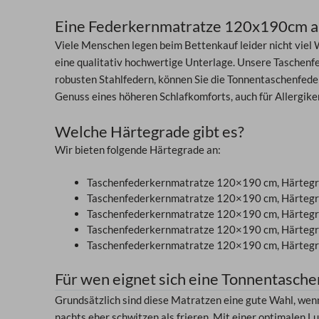
Eine Federkernmatratze 120x190cm als
Viele Menschen legen beim Bettenkauf leider nicht viel W
eine qualitativ hochwertige Unterlage. Unsere Taschenf
robusten Stahlfedern, können Sie die Tonnentaschenfede
Genuss eines höheren Schlafkomforts, auch für Allergik
Welche Härtegrade gibt es?
Wir bieten folgende Härtegrade an:
Taschenfederkernmatratze 120×190 cm, Härtegr
Taschenfederkernmatratze 120×190 cm, Härtegr
Taschenfederkernmatratze 120×190 cm, Härtegr
Taschenfederkernmatratze 120×190 cm, Härtegr
Taschenfederkernmatratze 120×190 cm, Härtegr
Für wen eignet sich eine Tonnentasc
Grundsätzlich sind diese Matratzen eine gute Wahl, wen
nachts eher schwitzen als frieren. Mit einer optimalen 