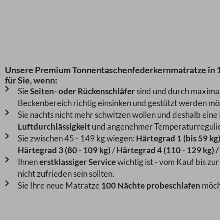
Unsere Premium Tonnentaschenfederkernmatratze in 12
für Sie, wenn:
Sie
Seiten- oder Rückenschläfer
sind und durch maximale
Beckenbereich richtig einsinken und gestützt werden mö
Sie nachts nicht mehr schwitzen wollen und deshalb eine
Luftdurchlässigkeit
und angenehmer Temperaturregulie
Sie zwischen 45 - 149 kg wiegen:
Härtegrad 1 (bis 59 kg)
Härtegrad 3 (80 - 109 kg)
/
Härtegrad 4 (110 - 129 kg) /
Ihnen
erstklassiger Service
wichtig ist - vom Kauf bis zu
nicht zufrieden sein sollten.
Sie Ihre neue Matratze
100 Nächte probeschlafen
möcht