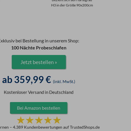
H3 in der Größe 90x200cm
Exklusiv bei Bestellung in unserem Shop:
100 Nächte Probeschlafen
Jetzt bestellen »
ab
359,99
€
(inkl. MwSt.)
Kostenloser Versand in Deutschland
Bei Amazon bestellen
B
☆
☆
☆
☆
☆
e
ternen – 4.389 Kundenbewertungen auf TrustedShops.de