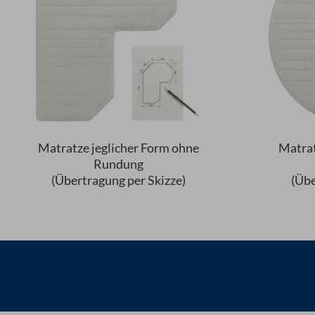
Matratze jeglicher Form ohne
Matrat
Rundung
(Übertragung per Skizze)
(Übe