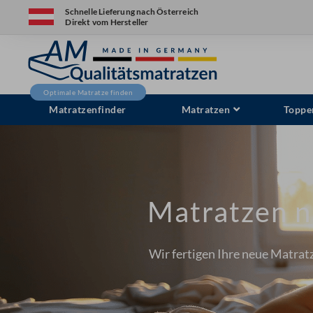
Zum
Schnelle Lieferung nach Österreich
Direkt vom Hersteller
Inhalt
springen
Matratzenfinder
Matratzen
Toppe
Matratzen 
Wir fertigen Ihre neue Matratz