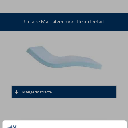
Menge
Unsere Matratzenmodelle im Detail
Einsteigermatratze