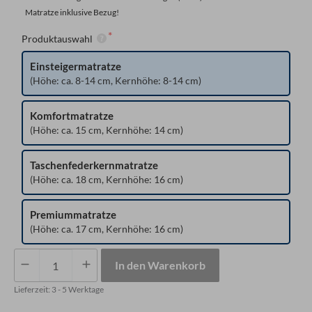
Matratze inklusive Bezug!
Produktauswahl
Einsteigermatratze
(Höhe: ca. 8-14 cm, Kernhöhe: 8-14 cm)
Komfortmatratze
(Höhe: ca. 15 cm, Kernhöhe: 14 cm)
Taschenfederkernmatratze
(Höhe: ca. 18 cm, Kernhöhe: 16 cm)
Premiummatratze
(Höhe: ca. 17 cm, Kernhöhe: 16 cm)
Matratze
In den Warenkorb
mit
einem
Lieferzeit:
3 - 5 Werktage
Eckausschnitt