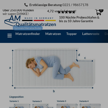
Zum
Erstklassige Beratung
0221 / 98657178
Inhalt
Über 250.000 Kunden
0
4,72 von 5: Sehr gut!
springen
wir sagen DANKE!
100 Nächte Probeschlafen &
bis zu 10 Jahre Garantie
Matratzenfinder
Matratzen
Topper
Lattenroste
D