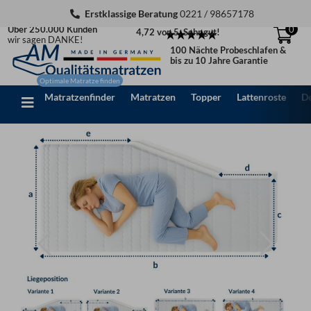
Zum
Erstklassige Beratung
0221 / 98657178
Inhalt
Über 250.000 Kunden
0
4,72 von 5: Sehr gut!
springen
wir sagen DANKE!
100 Nächte Probeschlafen &
bis zu 10 Jahre Garantie
Matratzenfinder
Matratzen
Topper
Lattenroste
D