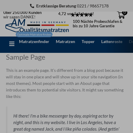
Zum
Erstklassige Beratung
0221 / 98657178
Inhalt
Über 250.000 Kunden
0
4,72 von 5: Sehr gut!
springen
wir sagen DANKE!
100 Nächte Probeschlafen &
bis zu 10 Jahre Garantie
Matratzenfinder
Matratzen
Topper
Lattenroste
D
Sample Page
This is an example page. It’s different from a blog post because it
will stay in one place and will show up in your site navigation (in
most themes). Most people start with an About page that
introduces them to potential site visitors. It might say something
like this:
Hi there! I’m a bike messenger by day, aspiring actor by
night, and this is my website. I live in Los Angeles, have a
great dog named Jack, and I like piña coladas. (And gettin‘