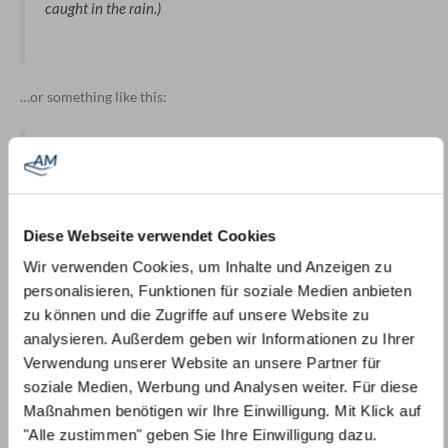
caught in the rain.)
…or something like this:
The XYZ Doohickey Company was founded in 1971, and
has been providing quality doohickeys to the public ever
since. Located in Gotham City, XYZ employs over 2,000
people and does all kinds of awesome things for the
Diese Webseite verwendet Cookies
Gotham community.
Wir verwenden Cookies, um Inhalte und Anzeigen zu
personalisieren, Funktionen für soziale Medien anbieten
zu können und die Zugriffe auf unsere Website zu
As a new WordPress user, you should go to
your dashboard
to
analysieren. Außerdem geben wir Informationen zu Ihrer
delete this page and create new pages for your content. Have fun!
Verwendung unserer Website an unsere Partner für
soziale Medien, Werbung und Analysen weiter. Für diese
Wir beraten Sie gerne:
Maßnahmen benötigen wir Ihre Einwilligung. Mit Klick auf
Per Telefon:
0221 / 98 65 71 78
"Alle zustimmen" geben Sie Ihre Einwilligung dazu.