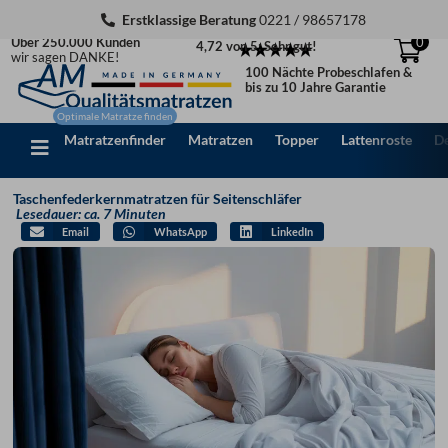
Zum
Erstklassige Beratung
0221 / 98657178
Inhalt
Über 250.000 Kunden
0
4,72 von 5: Sehr gut!
springen
wir sagen DANKE!
100 Nächte Probeschlafen &
bis zu 10 Jahre Garantie
Matratzenfinder
Matratzen
Topper
Lattenroste
D
Taschenfederkernmatratzen für Seitenschläfer
Lesedauer: ca. 7 Minuten
Email
WhatsApp
LinkedIn