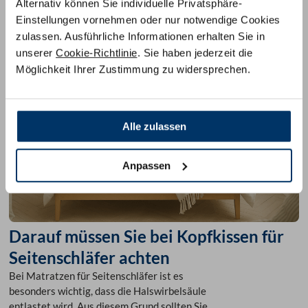
Alternativ können Sie individuelle Privatsphäre-
Liegezonen am Markt etabliert, damit Sie – egal,
wie Sie die Matratze hinlegen – immer
Einstellungen vornehmen oder nur notwendige Cookies
ergonomisch korrekt schlafen.
zulassen. Ausführliche Informationen erhalten Sie in
unserer
Cookie-Richtlinie
. Sie haben jederzeit die
Möglichkeit Ihrer Zustimmung zu widersprechen.
Alle zulassen
Anpassen
Darauf müssen Sie bei Kopfkissen für
Seitenschläfer achten
Bei Matratzen für Seitenschläfer ist es
besonders wichtig, dass die Halswirbelsäule
entlastet wird. Aus diesem Grund sollten Sie