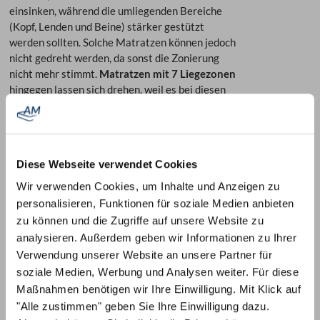
einsinken, während die umliegenden Bereiche
(Kopf, Lenden und Beine) stärker gestützt
werden sollten. Solche Matratzen können jedoch
nicht gedreht werden, da sonst die Zonierung
nicht mehr stimmt.
Matratzen mit 7 Liegezonen
hingegen lassen sich drehen, weil es bei diesen
statt eines großen Beinbereichs mehrere
kleinere Zonierungen gibt: So befinden sich am
unteren Teil einer 7-Zonen
Taschenfederkernmatratze zusätzlich zur Bein-
Diese Webseite verwendet Cookies
Zone noch die Waden- und die Fuß-Zone. Dabei
ist die Fuß-Zone identisch zum Kopfbereich,
Wir verwenden Cookies, um Inhalte und Anzeigen zu
während die Waden-Zone das Pendant zum
personalisieren, Funktionen für soziale Medien anbieten
Schulterbereich darstellt. Der Beinbereich
zu können und die Zugriffe auf unsere Website zu
entspricht wiederum dem Lendenbereich, sodass
analysieren. Außerdem geben wir Informationen zu Ihrer
sich Matratzen mit 7 Liegezonen in der Hüft-
Verwendung unserer Website an unsere Partner für
Zone spiegeln und folglich problemlos drehen
soziale Medien, Werbung und Analysen weiter. Für diese
lassen können, ohne dass die Zonen anschließend
Maßnahmen benötigen wir Ihre Einwilligung. Mit Klick auf
falsch sind und Sie nicht mehr optimal liegen. Aus
"Alle zustimmen" geben Sie Ihre Einwilligung dazu.
diesem Grund haben sich Matratzen mit 7