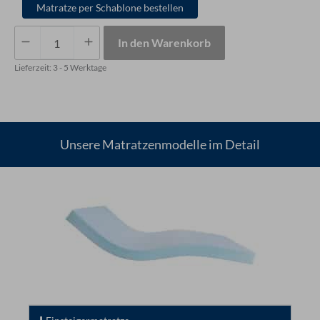
Matratze per Schablone bestellen
Matratze
In den Warenkorb
mit
vier
Lieferzeit:
3 - 5 Werktage
kleinen
Rundungen
Menge
Unsere Matratzenmodelle im Detail