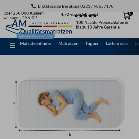
Zum
Erstklassige Beratung
0221 / 98657178
Inhalt
Über 250.000 Kunden
0
4,72 von 5: Sehr gut!
springen
wir sagen DANKE!
100 Nächte Probeschlafen &
bis zu 10 Jahre Garantie
Matratzenfinder
Matratzen
Topper
Lattenroste
D